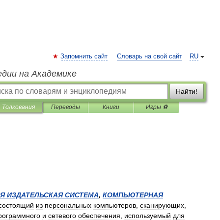
Запомнить сайт
Словарь на свой сайт
RU
едии на Академике
Найти!
Толкования
Переводы
Книги
Игры ⚽
АЯ
ИЗДАТЕЛЬСКАЯ
СИСТЕМА
,
КОМПЬЮТЕРНАЯ
состоящий
из
персональных
компьютеров
,
сканирующих
,
рограммного
и
сетевого
обеспечения
,
используемый
для