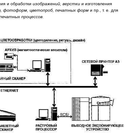
ния
и
обработки
изображений
,
верстки
и
изготовления
в
,
фотоформ
,
цветопроб
,
печатных
форм
и
пр
.,
т
.
е
.
для
печатных
процессов
.