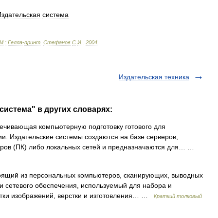
здательская
система
М
.
:
Гелла
-
принт
.
Стефанов
С
.
И
.
.
2004
.
Издательская техника
система" в других словарях:
ечивающая компьютерную подготовку готового для
и. Издательские системы создаются на базе серверов,
еров (ПК) либо локальных сетей и предназначаются для… …
оящий из персональных компьютеров, сканирующих, выводных
и сетевого обеспечения, используемый для набора и
ботки изображений, верстки и изготовления… …
Краткий толковый