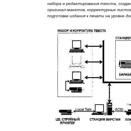
набора
и
редактирования
текста
,
созда
оригинал
-
макетов
,
корректурных
листо
подготовки
издания
к
печати
на
уровне
до