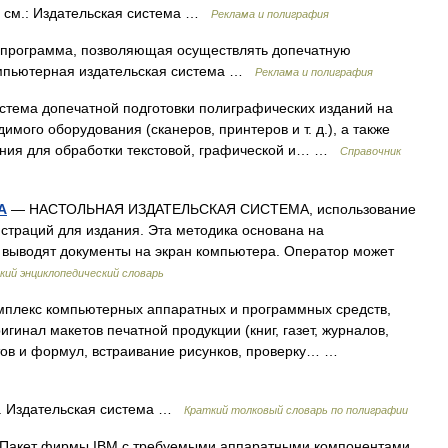
см.: Издательская система …
Реклама и полиграфия
программа, позволяющая осуществлять допечатную
компьютерная издательская система …
Реклама и полиграфия
тема допечатной подготовки полиграфических изданий на
ого оборудования (сканеров, принтеров и т. д.), а также
ения для обработки текстовой, графической и… …
Справочник
А
— НАСТОЛЬНАЯ ИЗДАТЕЛЬСКАЯ СИСТЕМА, использование
юстраций для издания. Эта методика основана на
одят документы на экран компьютера. Оператор может
кий энциклопедический словарь
плекс компьютерных аппаратных и программных средств,
гинал макетов печатной продукции (книг, газет, журналов,
кстов и формул, встраивание рисунков, проверку… …
 Издательская система …
Краткий толковый словарь по полиграфии
Пакет фирмы IBM с требуемыми аппаратными компонентами