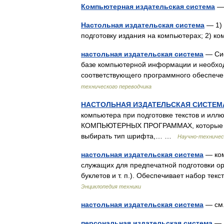
Компьютерная издательская система
— 
Настольная издательская система
— 1) 
подготовку издания на компьютерах; 2) 
настольная издательская система
— Сис
базе компьютерной информации и необходим
соответствующего программного обеспеч
технического переводчика
НАСТОЛЬНАЯ ИЗДАТЕЛЬСКАЯ СИСТЕМ
компьютера при подготовке текстов и илл
КОМПЬЮТЕРНЫХ ПРОГРАММАХ, которые выв
выбирать тип шрифта,… …
Научно-техничес
настольная издательская система
— ком
служащих для предпечатной подготовки ори
буклетов и т. п.). Обеспечивает набор те
Энциклопедия техники
настольная издательская система
— см.
персональная издательская система
— 